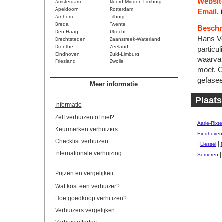
Websit
Amsterdam
Noord-Midden Limburg
Apeldoorn
Rotterdam
Email.
Arnhem
Tilburg
Breda
Twente
Beschri
Den Haag
Utrecht
Hans Vo
Drechtsteden
Zaanstreek-Waterland
Drenthe
Zeeland
particu
Eindhoven
Zuid-Limburg
waarvan
Friesland
Zwolle
moet. O
gefasee
Meer informatie
Plaats
Informatie
Zelf verhuizen of niet?
Aarle-Rixte
Keurmerken verhuizers
Eindhoven
Checklist verhuizen
|
|
Liessel
Internationale verhuizing
Someren
Prijzen en vergelijken
Wat kost een verhuizer?
Hoe goedkoop verhuizen?
Verhuizers vergelijken