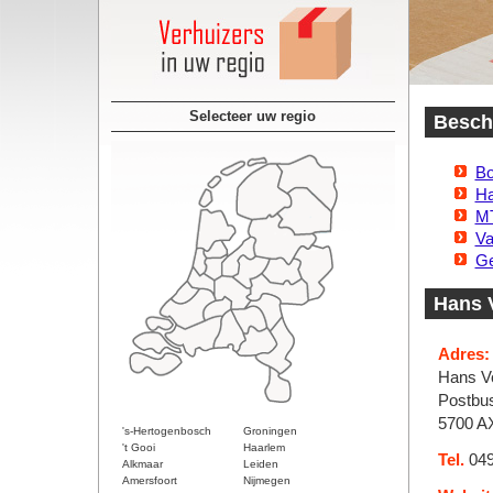
Selecteer uw regio
Beschi
Bo
Ha
MT
Va
Ge
Hans 
Adres:
Hans V
Postbu
5700 A
's-Hertogenbosch
Groningen
't Gooi
Haarlem
Tel.
049
Alkmaar
Leiden
Amersfoort
Nijmegen