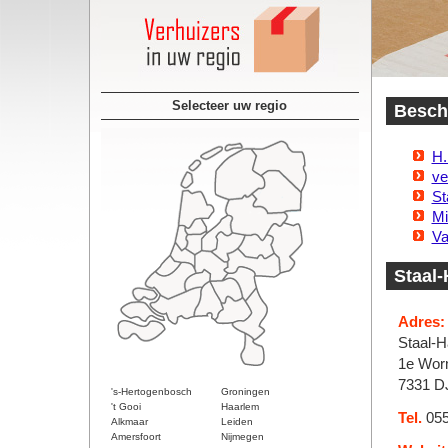
Selecteer uw regio
Beschi
H.
ve
St
Mi
Va
Staal-
Adres:
Staal-H
1e Wor
7331 D
's-Hertogenbosch
Groningen
't Gooi
Haarlem
Tel.
055
Alkmaar
Leiden
Amersfoort
Nijmegen