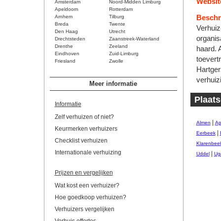
Websit
Amsterdam
Noord-Midden Limburg
Apeldoorn
Rotterdam
Arnhem
Tilburg
Beschri
Breda
Twente
Verhuiz
Den Haag
Utrecht
organis
Drechtsteden
Zaanstreek-Waterland
Drenthe
Zeeland
haard. 
Eindhoven
Zuid-Limburg
toevert
Friesland
Zwolle
Hartger
verhuiz
Meer informatie
Plaats
Informatie
Zelf verhuizen of niet?
|
Almen
Ap
Keurmerken verhuizers
|
Eerbeek
Checklist verhuizen
Klarenbee
Internationale verhuizing
|
Uddel
Ug
Prijzen en vergelijken
Wat kost een verhuizer?
Hoe goedkoop verhuizen?
Verhuizers vergelijken