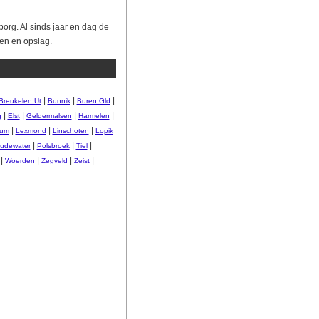
org. Al sinds jaar en dag de
ten en opslag.
|
|
|
Breukelen Ut
Bunnik
Buren Gld
|
|
|
|
g
Elst
Geldermalsen
Harmelen
|
|
|
sum
Lexmond
Linschoten
Lopik
|
|
|
udewater
Polsbroek
Tiel
|
|
|
|
Woerden
Zegveld
Zeist