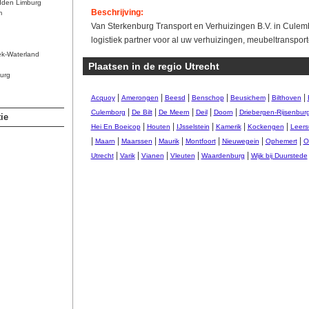
dden Limburg
Beschrijving:
m
Van Sterkenburg Transport en Verhuizingen B.V. in Culemb
logistiek partner voor al uw verhuizingen, meubeltranspor
ek-Waterland
Plaatsen in de regio Utrecht
urg
|
|
|
|
|
|
Acquoy
Amerongen
Beesd
Benschop
Beusichem
Bilthoven
|
|
|
|
|
Culemborg
De Bilt
De Meern
Deil
Doorn
Driebergen-Rijsenbur
ie
|
|
|
|
|
Hei En Boeicop
Houten
IJsselstein
Kamerik
Kockengen
Leer
|
|
|
|
|
|
|
Maarn
Maarssen
Maurik
Montfoort
Nieuwegein
Ophemert
O
|
|
|
|
|
Utrecht
Varik
Vianen
Vleuten
Waardenburg
Wijk bij Duurstede