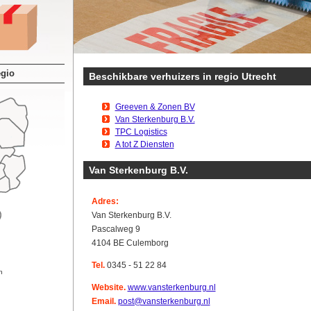
egio
Beschikbare verhuizers in regio Utrecht
Greeven & Zonen BV
Van Sterkenburg B.V.
TPC Logistics
A tot Z Diensten
Van Sterkenburg B.V.
Adres:
Van Sterkenburg B.V.
Pascalweg 9
4104 BE Culemborg
Tel.
0345 - 51 22 84
n
Website.
www.vansterkenburg.nl
Email.
post@vansterkenburg.nl