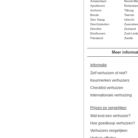
Amsterdam
Noord-Mi
Apeldoorn
Rotterda
Arnhem
Tilburg
Breda
Twente
Den Haag
Utrecht
Drechtsteden
Zaanstre
Drenthe
Zeeland
Eindhoven
Zuid-Limb
Friesland
Zwolle
Meer informat
Informatie
Zelf verhuizen of niet?
Keurmerken verhuizers
Checklist verhuizen
Internationale verhuizing
Prijzen en vergelijken
Wat kost een verhuizer?
Hoe goedkoop verhuizen?
Verhuizers vergelijken