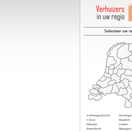
Selecteer uw r
's-Hertogenbosch
Groninge
't Gooi
Haarlem
Alkmaar
Leiden
Amersfoort
Nijmegen