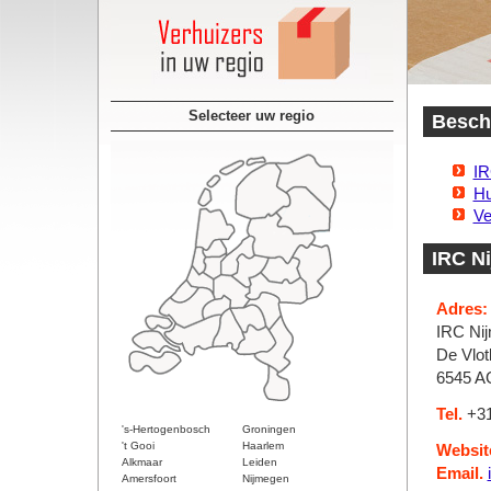
Selecteer uw regio
Beschi
IR
Hu
Ve
IRC N
Adres:
IRC Nij
De Vlo
6545 A
Tel.
+31
's-Hertogenbosch
Groningen
't Gooi
Haarlem
Websit
Alkmaar
Leiden
Email.
Amersfoort
Nijmegen