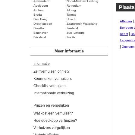
Amsterdam
Noord-Midden Limburg
Apeldoorn
Rotterdam
Plaats
Arnhem
Tilburg
Breda
Twente
Den Haag
Utrecht
|
Afferden
Drechtsteden
Zaanstreek-Waterland
Beneden-
Drenthe
Zeeland
Eindhoven
Zuid-Limburg
|
Deest
Do
Friesland
Zwolle
Langenbo
|
Ottersum
Meer informatie
Informatie
Zelf verhuizen of niet?
Keurmerken verhuizers
Checklist verhuizen
Internationale verhuizing
Prijzen en vergelijken
Wat kost een verhuizer?
Hoe goedkoop verhuizen?
Verhuizers vergelijken