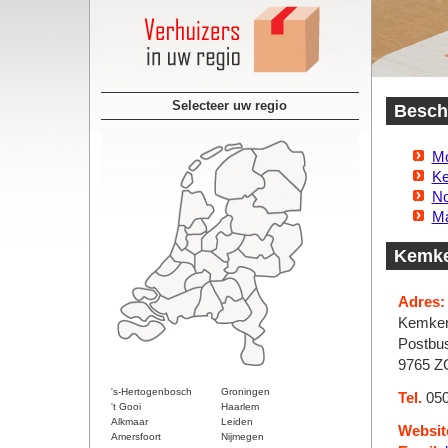
Selecteer uw regio
Beschi
Mo
Ke
No
M
Kemker
Adres:
Kemker 
Postbu
9765 Z
's-Hertogenbosch
Groningen
Tel.
050
't Gooi
Haarlem
Alkmaar
Leiden
Websit
Amersfoort
Nijmegen