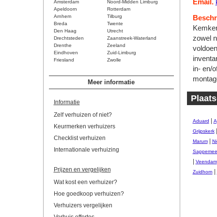
Email.
Amsterdam
Noord-Midden Limburg
Apeldoorn
Rotterdam
Arnhem
Tilburg
Beschri
Breda
Twente
Kemkers
Den Haag
Utrecht
zowel na
Drechtsteden
Zaanstreek-Waterland
Drenthe
Zeeland
voldoen
Eindhoven
Zuid-Limburg
inventa
Friesland
Zwolle
in- en/
montag
Meer informatie
Plaats
Informatie
Zelf verhuizen of niet?
|
Aduard
A
Keurmerken verhuizers
Grijpskerk
Checklist verhuizen
|
Marum
Ni
Internationale verhuizing
Sappemee
|
Veendam
Prijzen en vergelijken
|
Zuidhorn
Wat kost een verhuizer?
Hoe goedkoop verhuizen?
Verhuizers vergelijken