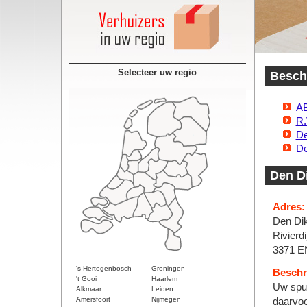
Selecteer uw regio
Beschi
AB
R.
De
De
Den D
Adres:
Den Dik
Rivierdi
3371 E
's-Hertogenbosch
Groningen
Beschri
't Gooi
Haarlem
Uw spul
Alkmaar
Leiden
Amersfoort
Nijmegen
daarvoo