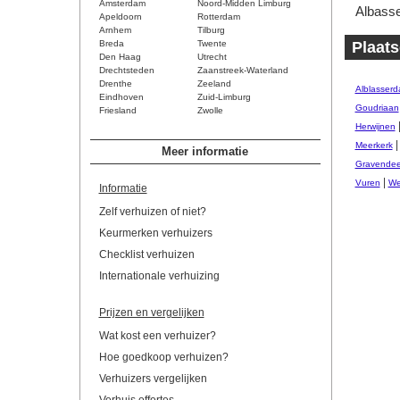
Amsterdam
Noord-Midden Limburg
Albasse
Apeldoorn
Rotterdam
Arnhem
Tilburg
Breda
Twente
Plaats
Den Haag
Utrecht
Drechtsteden
Zaanstreek-Waterland
Drenthe
Zeeland
Alblasser
Eindhoven
Zuid-Limburg
Goudriaan
Friesland
Zwolle
Herwijnen
Meerkerk
Meer informatie
Gravendee
|
Vuren
We
Informatie
Zelf verhuizen of niet?
Keurmerken verhuizers
Checklist verhuizen
Internationale verhuizing
Prijzen en vergelijken
Wat kost een verhuizer?
Hoe goedkoop verhuizen?
Verhuizers vergelijken