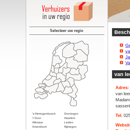
Selecteer uw regio
Beschi
Ge
va
Ja
Va
van l
Adres:
van lee
Madame
sassen
's-Hertogenbosch
Groningen
Tel.
025
't Gooi
Haarlem
Alkmaar
Leiden
Websit
Amersfoort
Nijmegen