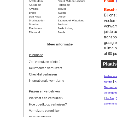
Email.
Amsterdam
Noord-Midden Limburg
Apeldoorn
Rotterdam
Arnhem
Tilburg
Beschri
Breda
Twente
Bij ons
Den Haag
Utrecht
veelomv
Drechtsteden
Zaanstreek-Waterland
Drenthe
Zeeland
verwarm
Eindhoven
Zuid-Limburg
juiste 
Friesland
Zwolle
transpo
graag e
Meer informatie
ruime o
al 80 ja
Informatie
Zelf verhuizen of niet?
Plaats
Keurmerken verhuizers
Checklist verhuizen
Aarlander
Internationale verhuizing
|
Rijndijk
Ka
Nieuwerbr
Prijzen en vergelijken
Oegstgees
|
|
Wat kost een verhuizer?
Ter Aar
Zevenhov
Hoe goedkoop verhuizen?
Verhuizers vergelijken