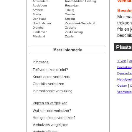
Websit
Amsterdam
Noord-Midden Limburg
Apeldoorn
Rotterdam
Arnhem
Tilburg
Beschri
Breda
Twente
Molenaa
Den Haag
Utrecht
treksch
Drechtsteden
Zaanstreek-Waterland
Drenthe
Zeeland
fris en
Eindhoven
Zuid-Limburg
beschik
Friesland
Zwolle
Plaats
Meer informatie
|
'T Veld
Ak
Informatie
Bovenkars
Zelf verhuizen of niet?
Egmond aa
Keurmerken verhuizers
Hippolytus
Checklist verhuizen
|
Obdam
O
Internationale verhuizing
Venhuizen
Prijzen en vergelijken
Wat kost een verhuizer?
Hoe goedkoop verhuizen?
Verhuizers vergelijken