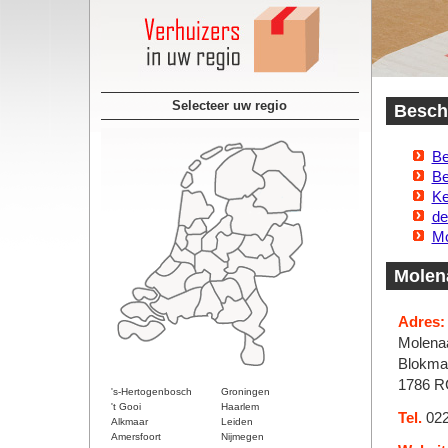
Selecteer uw regio
Beschi
Be
Be
Ke
de
Mo
Molen
Adres:
Molena
Blokma
1786 R
's-Hertogenbosch
Groningen
't Gooi
Haarlem
Tel.
022
Alkmaar
Leiden
Amersfoort
Nijmegen