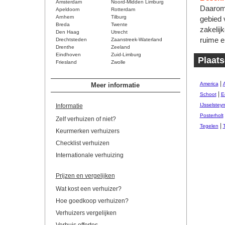
Amsterdam
Noord-Midden Limburg
Daarom 
Apeldoorn
Rotterdam
Arnhem
Tilburg
gebied 
Breda
Twente
zakelij
Den Haag
Utrecht
ruime e
Drechtsteden
Zaanstreek-Waterland
Drenthe
Zeeland
Eindhoven
Zuid-Limburg
Plaat
Friesland
Zwolle
|
America
Meer informatie
|
Schoot
E
IJsselstey
Informatie
Posterholt
Zelf verhuizen of niet?
|
Tegelen
Keurmerken verhuizers
Checklist verhuizen
Internationale verhuizing
Prijzen en vergelijken
Wat kost een verhuizer?
Hoe goedkoop verhuizen?
Verhuizers vergelijken