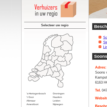
Selecteer uw regio
Beschi
So
St
Li
Soons
Adres:
Soons v
Kampst
6163 H
Tel.
047
's-Hertogenbosch
Groningen
't Gooi
Haarlem
Websit
Alkmaar
Leiden
Amersfoort
Nijmegen
Beschri