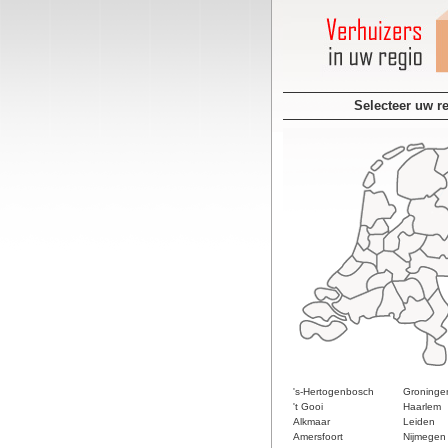
Selecteer uw r
's-Hertogenbosch
Groninge
't Gooi
Haarlem
Alkmaar
Leiden
Amersfoort
Nijmegen