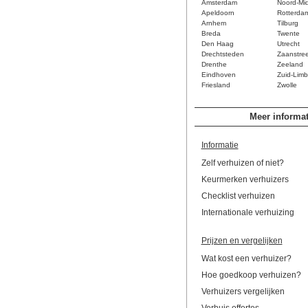
Amsterdam
Noord-Mi
Apeldoorn
Rotterda
Arnhem
Tilburg
Breda
Twente
Den Haag
Utrecht
Drechtsteden
Zaanstre
Drenthe
Zeeland
Eindhoven
Zuid-Limb
Friesland
Zwolle
Meer informat
Informatie
Zelf verhuizen of niet?
Keurmerken verhuizers
Checklist verhuizen
Internationale verhuizing
Prijzen en vergelijken
Wat kost een verhuizer?
Hoe goedkoop verhuizen?
Verhuizers vergelijken