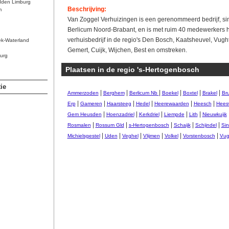
dden Limburg
Beschrijving:
m
Van Zoggel Verhuizingen is een gerenommeerd bedrijf, sin
Berlicum Noord-Brabant, en is met ruim 40 medewerkers
verhuisbedrijf in de regio's Den Bosch, Kaatsheuvel, Vught
ek-Waterland
Gemert, Cuijk, Wijchen, Best en omstreken.
urg
Plaatsen in de regio 's-Hertogenbosch
ie
|
|
|
|
|
|
Ammerzoden
Berghem
Berlicum Nb
Boekel
Boxtel
Brakel
Br
|
|
|
|
|
|
Erp
Gameren
Haarsteeg
Hedel
Heerewaarden
Heesch
Heesw
|
|
|
|
|
Gem Heusden
Hoenzadriel
Kerkdriel
Liempde
Lith
Nieuwkuijk
|
|
|
|
|
Rosmalen
Rossum Gld
s-Hertogenbosch
Schaijk
Schijndel
Sin
|
|
|
|
|
|
Michielsgestel
Uden
Veghel
Vlijmen
Volkel
Vorstenbosch
Vug