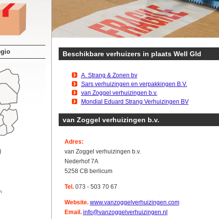
egio
Beschikbare verhuizers in plaats Well Gld
A. Strang & Zonen bv
Sars verhuizingen en verpakkingen B.V.
van Zoggel verhuizingen b.v.
Mondial Eduard Strang Verhuizingen BV
van Zoggel verhuizingen b.v.
Adres:
van Zoggel verhuizingen b.v.
Nederhof 7A
5258 CB berlicum
Tel.
073 - 503 70 67
n
Website.
www.vanzoggelverhuizingen.com
Email.
info@vanzoggelverhuizingen.nl