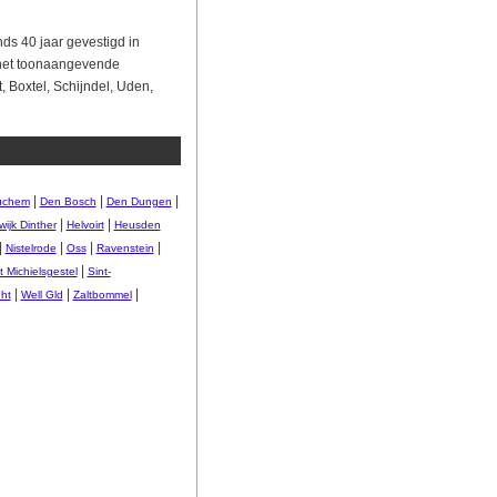
ds 40 jaar gevestigd in
 het toonaangevende
, Boxtel, Schijndel, Uden,
|
|
|
uchem
Den Bosch
Den Dungen
|
|
ijk Dinther
Helvoirt
Heusden
|
|
|
|
Nistelrode
Oss
Ravenstein
|
t Michielsgestel
Sint-
|
|
|
ht
Well Gld
Zaltbommel