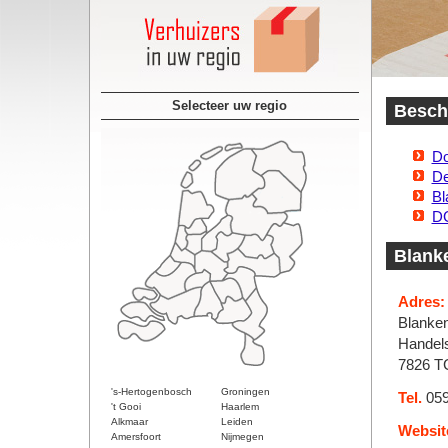
Selecteer uw regio
Beschi
Do
De
B
DG
Blank
Adres:
Blanke
Handel
7826 
's-Hertogenbosch
Groningen
Tel.
059
't Gooi
Haarlem
Alkmaar
Leiden
Websit
Amersfoort
Nijmegen