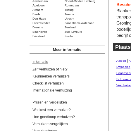
Amsterdam
Noord-Midden Limburg
Beschri
Apeldoorn
Rotterdam
Arnhem
Tilburg
Blanken
Breda
Twente
transpo
Den Haag
Utrecht
Groning
Drechtsteden
Zaanstreek-Waterland
Drenthe
Zeeland
boderij
Eindhoven
Zuid-Limburg
bedrijf 
Friesland
Zwolle
Plaats
Meer informatie
|
Aalden
A
Informatie
Dwingeloo
Zelf verhuizen of niet?
Hoogevee
Keurmerken verhuizers
Schooneb
Checklist verhuizen
Veenhuize
Internationale verhuizing
Prijzen en vergelijken
Wat kost een verhuizer?
Hoe goedkoop verhuizen?
Verhuizers vergelijken