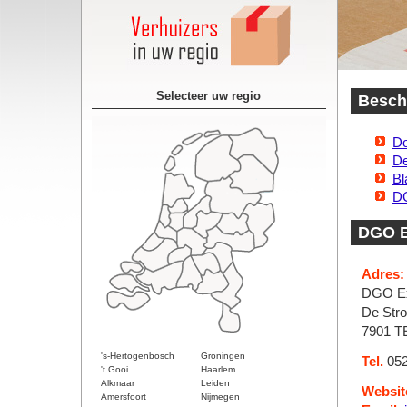
Selecteer uw regio
Beschi
Do
De
B
DG
DGO E
Adres:
DGO Ex
De Str
7901 T
's-Hertogenbosch
Groningen
Tel.
052
't Gooi
Haarlem
Alkmaar
Leiden
Websit
Amersfoort
Nijmegen