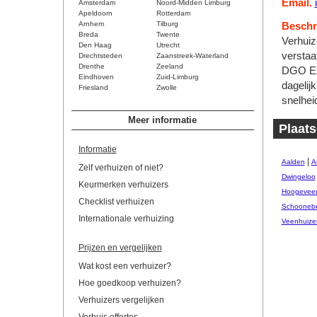
Email.
Amsterdam
Noord-Midden Limburg
Apeldoorn
Rotterdam
Arnhem
Tilburg
Beschri
Breda
Twente
Verhuiz
Den Haag
Utrecht
verstaa
Drechtsteden
Zaanstreek-Waterland
Drenthe
Zeeland
DGO Exp
Eindhoven
Zuid-Limburg
dagelij
Friesland
Zwolle
snelhei
Meer informatie
Plaats
Informatie
|
Aalden
A
Zelf verhuizen of niet?
Dwingeloo
Keurmerken verhuizers
Hoogevee
Checklist verhuizen
Schooneb
Internationale verhuizing
Veenhuize
Prijzen en vergelijken
Wat kost een verhuizer?
Hoe goedkoop verhuizen?
Verhuizers vergelijken