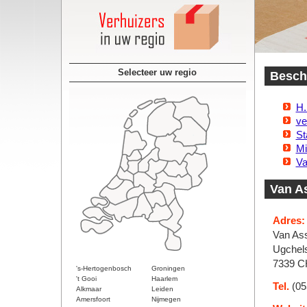
Selecteer uw regio
Beschi
H.
ve
St
Mi
Va
Van As
Adres:
Van Ass
Ugchel
7339 C
's-Hertogenbosch
Groningen
't Gooi
Haarlem
Tel.
(05
Alkmaar
Leiden
Amersfoort
Nijmegen