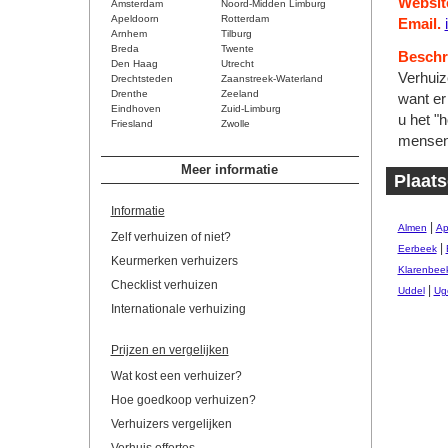
Websit
Amsterdam
Noord-Midden Limburg
Apeldoorn
Rotterdam
Email.
Arnhem
Tilburg
Breda
Twente
Beschri
Den Haag
Utrecht
Verhuiz
Drechtsteden
Zaanstreek-Waterland
Drenthe
Zeeland
want er
Eindhoven
Zuid-Limburg
u het "
Friesland
Zwolle
mensen 
Meer informatie
Plaats
Informatie
|
Almen
Ap
Zelf verhuizen of niet?
|
Eerbeek
Keurmerken verhuizers
Klarenbee
Checklist verhuizen
|
Uddel
Ug
Internationale verhuizing
Prijzen en vergelijken
Wat kost een verhuizer?
Hoe goedkoop verhuizen?
Verhuizers vergelijken