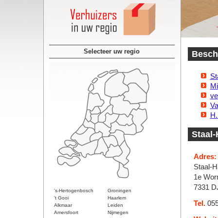
Selecteer uw regio
Beschi
St
Mi
ve
Va
H.
Staal-
Adres:
Staal-H
1e Wor
7331 D
's-Hertogenbosch
Groningen
't Gooi
Haarlem
Tel.
055
Alkmaar
Leiden
Amersfoort
Nijmegen