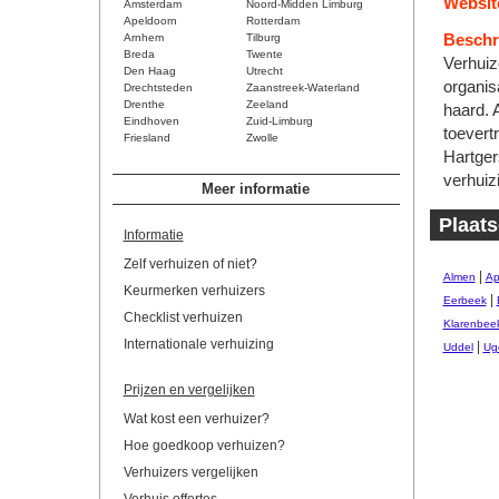
Websit
Amsterdam
Noord-Midden Limburg
Apeldoorn
Rotterdam
Arnhem
Tilburg
Beschri
Breda
Twente
Verhuiz
Den Haag
Utrecht
organis
Drechtsteden
Zaanstreek-Waterland
Drenthe
Zeeland
haard. 
Eindhoven
Zuid-Limburg
toevert
Friesland
Zwolle
Hartger
verhuiz
Meer informatie
Plaats
Informatie
Zelf verhuizen of niet?
|
Almen
Ap
Keurmerken verhuizers
|
Eerbeek
Checklist verhuizen
Klarenbee
Internationale verhuizing
|
Uddel
Ug
Prijzen en vergelijken
Wat kost een verhuizer?
Hoe goedkoop verhuizen?
Verhuizers vergelijken