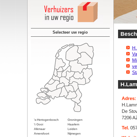
Selecteer uw regio
Beschi
H.
Va
Mi
ve
St
H.Lam
Adres:
H.Lamm
De Sto
7206 A
's-Hertogenbosch
Groningen
't Gooi
Haarlem
Tel.
057
Alkmaar
Leiden
Amersfoort
Nijmegen