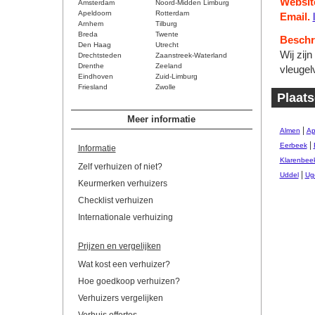
Websit
Amsterdam
Noord-Midden Limburg
Apeldoorn
Rotterdam
Email.
Arnhem
Tilburg
Breda
Twente
Beschri
Den Haag
Utrecht
Wij zijn
Drechtsteden
Zaanstreek-Waterland
Drenthe
Zeeland
vleugel
Eindhoven
Zuid-Limburg
Friesland
Zwolle
Plaats
Meer informatie
|
Almen
Ap
|
Eerbeek
Informatie
Klarenbee
Zelf verhuizen of niet?
|
Uddel
Ug
Keurmerken verhuizers
Checklist verhuizen
Internationale verhuizing
Prijzen en vergelijken
Wat kost een verhuizer?
Hoe goedkoop verhuizen?
Verhuizers vergelijken