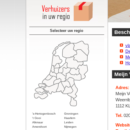
Selecteer uw regio
Besch
vl
D
Me
Ho
Meijn 
Adres:
Meijn V
Weerri
1112 K
's-Hertogenbosch
Groningen
Tel.
020
't Gooi
Haarlem
Alkmaar
Leiden
Websit
Amersfoort
Nijmegen