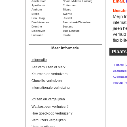
Email.
Amsterdam
Noord-Midden Limburg
Apeldoorn
Rotterdam
Arnhem
Tilburg
Beschri
Breda
Twente
Meijn In
Den Haag
Utrecht
interna
Drechtsteden
Zaanstreek-Waterland
Drenthe
Zeeland
jaren h
Eindhoven
Zuid-Limburg
verhuiz
Friesland
Zwolle
flexibilit
Meer informatie
Plaat
Informatie
|
'T Harde
Zelf verhuizen of niet?
Baambrug
Keurmerken verhuizers
Kudelstaar
Checklist verhuizen
|
Valburg
V
Internationale verhuizing
Prijzen en vergelijken
Wat kost een verhuizer?
Hoe goedkoop verhuizen?
Verhuizers vergelijken