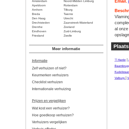
Email.
Amsterdam
Noord-Midden Limburg
Apeldoorn
Rotterdam
Arnhem
Tilburg
Beschri
Breda
Twente
Vlaming
Den Haag
Utrecht
complee
Drechtsteden
Zaanstreek-Waterland
Drenthe
Zeeland
al onze
Eindhoven
Zuid-Limburg
opslagm
Friesland
Zwolle
Plaat
Meer informatie
|
'T Harde
Informatie
Baambrug
Zelf verhuizen of niet?
Kudelstaar
Keurmerken verhuizers
|
Valburg
V
Checklist verhuizen
Internationale verhuizing
Prijzen en vergelijken
Wat kost een verhuizer?
Hoe goedkoop verhuizen?
Verhuizers vergelijken