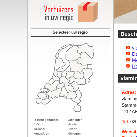
Selecteer uw regio
Beschi
vl
D
Me
Ho
vlami
Adres:
vlaming
Stamme
1112 A
's-Hertogenbosch
Groningen
Tel.
020
't Gooi
Haarlem
Alkmaar
Leiden
Websit
Amersfoort
Nijmegen