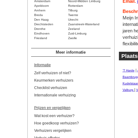
Email.
Amsterdam
Noord-Midden Limburg
Apeldoorn
Rotterdam
Arnhem
Tilburg
Beschri
Breda
Twente
Meijn In
Den Haag
Utrecht
interna
Drechtsteden
Zaanstreek-Waterland
Drenthe
Zeeland
jaren h
Eindhoven
Zuid-Limburg
verhuiz
Friesland
Zwolle
flexibilit
Meer informatie
Plaat
Informatie
|
'T Harde
Zelf verhuizen of niet?
Baambrug
Keurmerken verhuizers
Kudelstaar
Checklist verhuizen
|
Valburg
V
Internationale verhuizing
Prijzen en vergelijken
Wat kost een verhuizer?
Hoe goedkoop verhuizen?
Verhuizers vergelijken