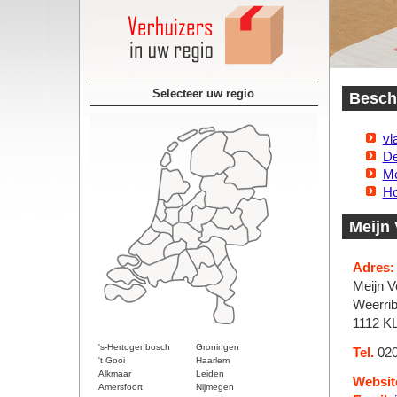
Selecteer uw regio
Beschi
vl
D
Me
Ho
Meijn 
Adres:
Meijn V
Weerri
1112 K
's-Hertogenbosch
Groningen
Tel.
020
't Gooi
Haarlem
Alkmaar
Leiden
Websit
Amersfoort
Nijmegen