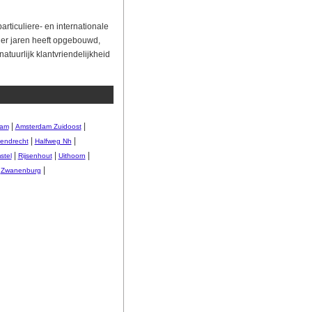
articuliere- en internationale
der jaren heeft opgebouwd,
atuurlijk klantvriendelijkheid
|
|
dam
Amsterdam Zuidoost
|
|
endrecht
Halfweg Nh
|
|
|
stel
Rijsenhout
Uithoorn
|
|
Zwanenburg