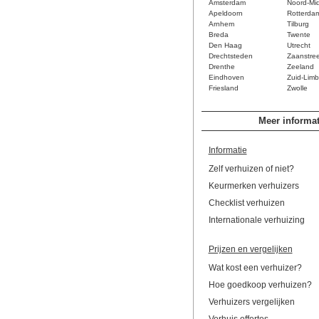
Amsterdam
Noord-Mi
Apeldoorn
Rotterda
Arnhem
Tilburg
Breda
Twente
Den Haag
Utrecht
Drechtsteden
Zaanstre
Drenthe
Zeeland
Eindhoven
Zuid-Limb
Friesland
Zwolle
Meer informat
Informatie
Zelf verhuizen of niet?
Keurmerken verhuizers
Checklist verhuizen
Internationale verhuizing
Prijzen en vergelijken
Wat kost een verhuizer?
Hoe goedkoop verhuizen?
Verhuizers vergelijken