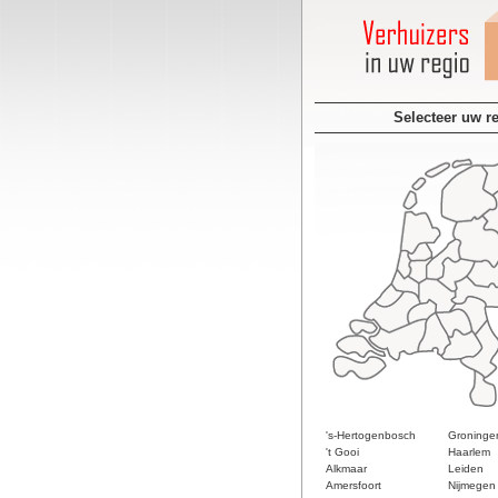
Selecteer uw r
's-Hertogenbosch
Groninge
't Gooi
Haarlem
Alkmaar
Leiden
Amersfoort
Nijmegen