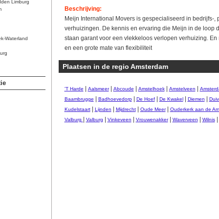
dden Limburg
Beschrijving:
m
Meijn International Movers is gespecialiseerd in bedrijfs-, p
verhuizingen. De kennis en ervaring die Meijn in de loop 
staan garant voor een vlekkeloos verlopen verhuizing. En n
ek-Waterland
en een grote mate van flexibiliteit
urg
Plaatsen in de regio Amsterdam
ie
|
|
|
|
|
'T Harde
Aalsmeer
Abcoude
Amstelhoek
Amstelveen
Amster
|
|
|
|
|
Baambrugge
Badhoevedorp
De Hoef
De Kwakel
Diemen
Duiv
|
|
|
|
Kudelstaart
Lijnden
Mijdrecht
Oude Meer
Ouderkerk aan de Am
|
|
|
|
|
Valburg
Valburg
Vinkeveen
Vrouwenakker
Waverveen
Wilnis